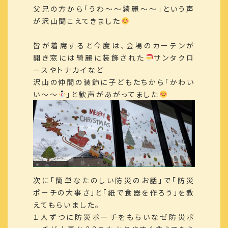
父兄の方から「うわ～～綺麗～～」という声
が沢山聞こえてきました
皆が着席すると今度は、会場のカーテンが
開き窓には綺麗に装飾された
サンタクロ
ースやトナカイなど
沢山の仲間の装飾に子どもたちから「かわい
い～～
」と歓声があがってました
次に「簡単なたのしい防災のお話」で「防災
ポーチの大事さ」と「紙で食器を作ろう」を教
えてもらいました。
１人ずつに防災ポーチをもらいなぜ防災ポ