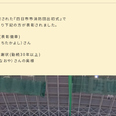
開催された『四日市市消防団出初式』で
より下記の方が表彰されました。
(表彰徽章)
うちたかよし）さん
謝状(勤続30年以上)
たなおや）さんの奥様