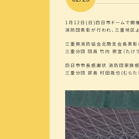
1月12日(日)四日市ドームで
消防団表彰が行われ、三重地区
三重県消防協会北勢支会長表彰
三重分団 団員 竹内 崇宜（たけ
四日市市長感謝状 消防団家族感
三重分団 部長 村田哉也(むら