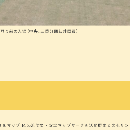
登り前の入場（中央、三重分団若井団員）
さとマップ Mie流
防災・安全マップ
サークル活動
歴史と文化
リン