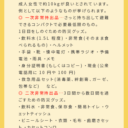
成人女性で約10kgが良いとされています。
例として以下のようなものが挙げられます。
◎ 一次非常持出品…
さっと持ち出して避難
できるコンパクトで必要最低限のもの。
1日目をしのぐための防災グッズ。
・飲料水(1.5L 程度) ・非常食(そのまま食
べられるもの) ・ヘルメット
・手袋 ・靴 ・懐中電灯 ・携帯ラジオ ・予備
電池 ・雨具 ・メモ
・身分証明書(もしくはコピー) ・現金(公衆
電話用に 10 円や 100 円)
・救急用品セット(消毒薬、絆創膏、ガーゼ、
包帯など) など。
◎ 二次非常持出品…
3日間から数日間を過
ごすための防災グッズ。
・飲料水 ・非常食、保存食 ・簡易トイレ ・ウ
ェットティッシュ
・ビニールシート ・衣類 ・毛布 ・歯磨きセッ
ト ・カセットコンロ