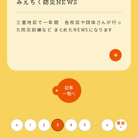
みえちく防災NEWS
三重地区で一年間 各校区や団体さんが行っ
た防災訓練など まとめたNEWSになります
記事
一覧へ
最後
...
«
»
1
2
3
4
5
»