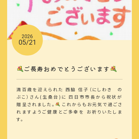
2026
05/21
ご長寿おめでとうございます
満百歳を迎えられた 西脇 信子（にしわき の
ぶこ）さん(生桑台)に 四日市市長から祝状が
贈呈されました。
これからもお元気で過ごさ
れますようご健康とご多幸を お祈りいたしま
す。